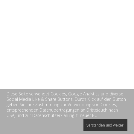
Diese Seite verwendet Cookies, Google Analytics und diverse
Social Media Like & Share Buttons. Durch Klick auf den Button
geben Sie Ihre Zustimmung zur Verwendung von Cookies,
entsprechenden Datenübertragungen an Dritte(auch nach
USA) und zur Datenschutzerklärung lt. neuer EU
Verstanden und weiter!