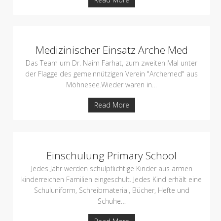
Medizinischer Einsatz Arche Med
Das Team um Dr. Naim Farhat, zum zweiten Mal unter
der Flagge des gemeinnützigen Verein "Archemed" aus
Möhnesee.Wieder waren in
…
Read More
Einschulung Primary School
Jedes Jahr werden schulpflichtige Kinder aus armen
kinderreichen Familien eingeschult. Jedes Kind erhält eine
Schuluniform, Schreibmaterial, Bücher, Hefte und
Schuhe
…