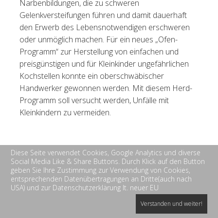
Narbenbildungen, die zu schweren
Gelenkversteifungen führen und damit dauerhaft
den Erwerb des Lebensnotwendigen erschweren
oder unmöglich machen. Für ein neues „Ofen-
Programm“ zur Herstellung von einfachen und
preisgünstigen und für Kleinkinder ungefährlichen
Kochstellen konnte ein oberschwäbischer
Handwerker gewonnen werden. Mit diesem Herd-
Programm soll versucht werden, Unfälle mit
Kleinkindern zu vermeiden.
Diese Seite verwendet Cookies, Google Analytics und diverse
Social Media Like & Share Buttons. Durch Klick auf den Button
geben Sie Ihre Zustimmung zur Verwendung von Cookies,
entsprechenden Datenübertragungen an Dritte(auch nach
USA) und zur Datenschutzerklärung lt. neuer EU
Verstanden und weiter!