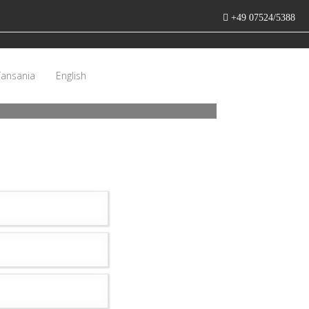
+49 07524/5388
Tansania
English