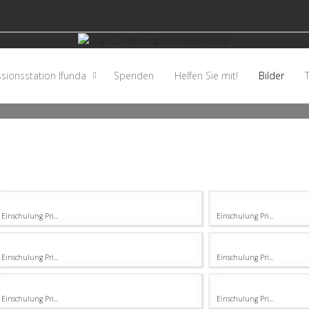
sionsstation Ifunda
Spenden
Helfen Sie mit!
Bilder
Bilder Galerie
Einschulung Pri...
Einschulung Pri...
Einschulung Pri...
Einschulung Pri...
Einschulung Pri...
Einschulung Pri...