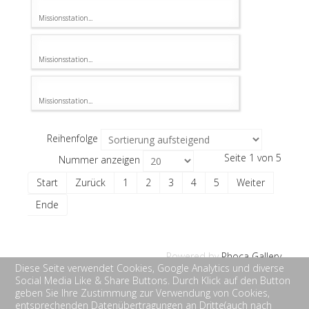
Missionsstation...
Missionsstation...
Missionsstation...
Reihenfolge
Seite 1 von 5
Nummer anzeigen
Start
Zurück
1
2
3
4
5
Weiter
Ende
Powered by
Phoca Gallery
Diese Seite verwendet Cookies, Google Analytics und diverse
Social Media Like & Share Buttons. Durch Klick auf den Button
geben Sie Ihre Zustimmung zur Verwendung von Cookies,
entsprechenden Datenübertragungen an Dritte(auch nach